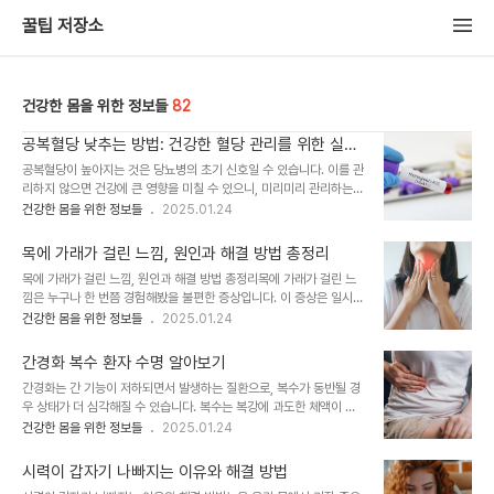
꿀팁 저장소
건강한 몸을 위한 정보들
82
공복혈당 낮추는 방법: 건강한 혈당 관리를 위한 실천
법
공복혈당이 높아지는 것은 당뇨병의 초기 신호일 수 있습니다. 이를 관
리하지 않으면 건강에 큰 영향을 미칠 수 있으니, 미리미리 관리하는
것이 중요합니다. 공복혈당을 낮추기 위해 실천할 수 있는 다양한 방법
건강한 몸을 위한 정보들
2025.01.24
과 건강 습관을 알아보겠습니다.1. 공복혈당이란 무엇일까?공복혈당은
최소 8시간 동안 음식을 섭취하지 않은 상태에서 측정한 혈당 수치를
목에 가래가 걸린 느낌, 원인과 해결 방법 총정리
의미합니다. 일반적으로 아침에 공복 상태에서 측정합니다.공복혈당
목에 가래가 걸린 느낌, 원인과 해결 방법 총정리목에 가래가 걸린 느
정상 범위정상: 70~99mg/dL전당뇨: 100~125mg/dL당뇨병:
낌은 누구나 한 번쯤 경험해봤을 불편한 증상입니다. 이 증상은 일시적
126mg/dL 이상공복혈당이 높은 원인인슐린 저항성스트레스 호르
인 경우도 있지만, 지속되면 다른 건강 문제의 신호일 수 있어 원인을
건강한 몸을 위한 정보들
2025.01.24
몬(코르티솔) 증가잘못된 식습관 및 비활동적인 생활2. 공복혈당을 낮
파악하고 적절한 대처법을 찾는 것이 중요합니다. 이번 글에서는 목에
추는 올바른 식습관공복혈당 관리를 위해서는 균형 잡힌 식단이 가장
가래가 걸린 듯한 느낌의 주요 원인과 해결 방법을 자세히 다뤄 보겠습
중요합니다. 혈당 수치를 안정적으로 ..
간경화 복수 환자 수명 알아보기
니다.1. 목에 가래가 걸린 느낌의 주요 원인1) 감기 및 호흡기 질환감기
간경화는 간 기능이 저하되면서 발생하는 질환으로, 복수가 동반될 경
나 독감에 걸리면 점막에서 분비물이 증가하며 가래가 생깁니다.기침
우 상태가 더 심각해질 수 있습니다. 복수는 복강에 과도한 체액이 축
이 동반되며, 가래가 목구멍에 남아 있는 듯한 느낌을 줄 수 있습니
적되는 증상으로, 환자의 삶의 질과 생존율에 큰 영향을 미칩니다. 이
건강한 몸을 위한 정보들
2025.01.24
다.2) 알레르기 반응꽃가루, 먼지, 동물 털 등 알레르기 유발 물질이 코
번 글에서는 간경화 복수 환자의 수명과 관련된 정보를 자세히 살펴보
와 목의 점막을 자극해 분비물을 증가시킵니다.계절 변화 시 더 심해질
고, 병의 진행을 늦추는 방법과 관리 방안을 공유해 드리겠습니다.1. 간
수 있습니다.3) 역류성..
시력이 갑자기 나빠지는 이유와 해결 방법
경화와 복수: 질환의 이해간경화란 간 조직이 손상되고 섬유화되면서