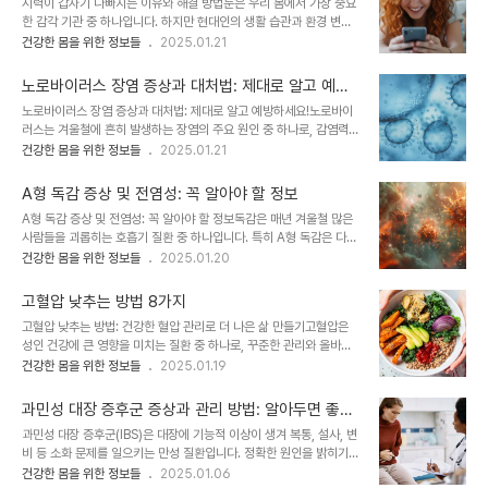
시력이 갑자기 나빠지는 이유와 해결 방법눈은 우리 몸에서 가장 중요
정상적인 간 기능을 할 수 없게 되는 상태를 말합니다. 복수는 간경화
한 감각 기관 중 하나입니다. 하지만 현대인의 생활 습관과 환경 변화
가 진행되면서 나타나는 합병증으로, 혈액 내 단백질과 전해질 불균형
로 인해 시력이 갑자기 나빠지는 경우가 점점 늘어나고 있습니다. 오늘
건강한 몸을 위한 정보들
2025.01.21
이 주요 원인입니다.복수가 나타나는 이유:간 기능 저하로 인한 알부민
은 시력이 급격히 저하되는 이유와 이를 예방하고 관리하는 방법에 대
감소문맥압 증가로 복강 내 체액 누출신장의 나트륨 및 물 배출 능력
해 자세히 알아보겠습니다.1. 시력이 갑자기 나빠지는 주된 원인1) 디
저하2. 간경화 복수 환자의 수명은..
노로바이러스 장염 증상과 대처법: 제대로 알고 예방
지털 기기 과사용스마트폰, 컴퓨터, TV와 같은 디지털 기기 사용이 늘
하세요!
노로바이러스 장염 증상과 대처법: 제대로 알고 예방하세요!노로바이
어나면서 디지털 눈 피로가 시력 저하의 주된 원인이 됩니다.장시간 화
러스는 겨울철에 흔히 발생하는 장염의 주요 원인 중 하나로, 감염력이
면을 보며 집중하면 눈 깜빡임이 줄어들고, 이는 눈의 건조함과 시력
강해 집단 감염 사례가 종종 보고됩니다. 특히 어린아이부터 노약자까
건강한 몸을 위한 정보들
2025.01.21
저하를 유발합니다.2) 노화로 인한 시력 변화나이가 들면서 노안과 같
지 면역력이 약한 사람들에게 치명적일 수 있어 주의가 필요합니다. 이
은 자연스러운 변화가 일어납니다.눈의 수정체가 경직되고 조절 능력
번 글에서는 노로바이러스 장염의 주요 증상과 감염 경로, 대처법을 꼼
이 떨어져 가까운 물체가 흐릿하게 보..
A형 독감 증상 및 전염성: 꼭 알아야 할 정보
꼼히 알아보겠습니다.1. 노로바이러스란?1) 노로바이러스의 정의노로
A형 독감 증상 및 전염성: 꼭 알아야 할 정보독감은 매년 겨울철 많은
바이러스는 칼리시바이러스과(Caliciviridae)에 속하는 RNA 바이
사람들을 괴롭히는 호흡기 질환 중 하나입니다. 특히 A형 독감은 다른
러스로, 주로 사람의 위장관을 감염시킵니다.연령, 성별에 관계없이 누
독감 유형보다 전염성이 강하고 증상이 심각하게 나타날 수 있어 주의
건강한 몸을 위한 정보들
2025.01.20
구나 감염될 수 있으며, 특히 겨울철에 발생률이 높습니다.2) 주요 감
가 필요합니다. 이번 글에서는 A형 독감의 주요 증상, 전염성, 예방법
염 경로오염된 음식물 섭취: 날 음식(굴, 해산물)이나 잘 씻지 않은 채
에 대해 자세히 알아보겠습니다. 가족의 건강을 지키기 위해 꼭 읽어보
소 등이 주요 원인입니다.사..
고혈압 낮추는 방법 8가지
세요!1. A형 독감이란? 특징과 기본 정보1) A형 독감이란?정의: 인플
고혈압 낮추는 방법: 건강한 혈압 관리로 더 나은 삶 만들기고혈압은
루엔자 바이러스의 한 종류로, A형 독감은 인간뿐만 아니라 동물에게
성인 건강에 큰 영향을 미치는 질환 중 하나로, 꾸준한 관리와 올바른
도 감염될 수 있는 특성이 있습니다.특징: 빠른 전파력과 변이가 특징
생활습관이 필수적이에요. 고혈압을 방치하면 심혈관 질환, 뇌졸중 등
건강한 몸을 위한 정보들
2025.01.19
으로, 매년 유행하는 계절성 독감의 주요 원인입니다.위험군: 어린이,
의 위험이 증가할 수 있어요. 오늘은 고혈압을 낮추는 효과적인 방법과
노인, 만성질환을 가진 사람이 특히 위험합니다.2) 다른 독감 유형과
이를 실천할 수 있는 팁들을 자세히 알아보겠습니다.1. 저염식 실천하
의 차이점A형 독감은 ..
과민성 대장 증후군 증상과 관리 방법: 알아두면 좋은
기: 나트륨 섭취 줄이기나트륨은 고혈압의 주된 원인 중 하나로, 과도
정보
과민성 대장 증후군(IBS)은 대장에 기능적 이상이 생겨 복통, 설사, 변
한 섭취는 혈압을 상승시켜요.저염식을 실천하려면 음식의 염분 함량
비 등 소화 문제를 일으키는 만성 질환입니다. 정확한 원인을 밝히기
을 확인하고 자연 그대로의 식재료를 활용하는 것이 중요합니다.나트
어려운 경우가 많아 증상 완화를 위해 꾸준한 관리가 필요합니다. 이번
건강한 몸을 위한 정보들
2025.01.06
륨 줄이는 방법가공식품 줄이기: 소시지, 라면 등은 나트륨 함량이 높