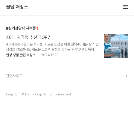
꿀팁 저장소
심리상담사 자격증
1
40대 자격증 추천 TOP7
40대에게 추천하는 자격증, 새로운 도전을 위한 선택40대는 삶의 안
정감을 찾으면서도 새로운 도전과 발전을 꿈꾸는 시기입니다. 특히, 자
격증은 경력 전환, 자기계발, 부업 시작 등 다양한 목표를 이룰 수 있는
일상 생활 꿀팁 저장소
2024.12.13
좋은 도구가 될 수 있어요. 이번 글에서는 40대에게 추천하는 자격증
7가지를 소개하고, 실질적인 도움을 드릴 정보를 정리해 보았습니
다.1. 요양보호사 자격증 – 안정적인 직업의 시작왜 요양보호사 자격증
일까요?고령화 사회로 접어들면서 요양보호사의 수요는 꾸준히 증가
관련사이트
하고 있어요.비교적 취득 난이도가 낮고, 나이에 상관없이 시작할 수
있는 장점이 있답니다.자격증 취득 방법과정 소요 기간 비용이론 교육
및 실습약 240시간약 50~100만 원시험 응시1일약 10~20만 원상
Copyright © Daum Corp. All rights reserved.
세 정보는 사회보장정보원에서 확..