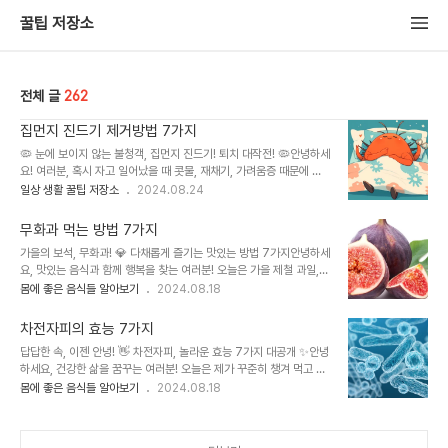
꿀팁 저장소
전체 글
262
집먼지 진드기 제거방법 7가지
🦠 눈에 보이지 않는 불청객, 집먼지 진드기! 퇴치 대작전! 🦠안녕하세
요! 여러분, 혹시 자고 일어났을 때 콧물, 재채기, 가려움증 때문에 고
생한 적 있으신가요? 저도 한때 알레르기 비염 때문에 밤잠을 설치곤
일상 생활 꿀팁 저장소
2024.08.24
했는데, 알고 보니 집먼지 진드기가 원인이었더라고요! 😫눈에 보이지
않는 작은 녀석들이지만, 우리 건강에 미치는 영향은 결코 작지 않습니
무화과 먹는 방법 7가지
다. 오늘은 제 경험을 바탕으로 집먼지 진드기를 효과적으로 제거하는
가을의 보석, 무화과! 💎 다채롭게 즐기는 맛있는 방법 7가지안녕하세
방법과 꿀팁들을 꼼꼼하게 알려드릴게요! 💪1. 집먼지 진드기, 도대체
요, 맛있는 음식과 함께 행복을 찾는 여러분! 오늘은 가을 제철 과일,
뭘까요? 🧐집먼지 진드기는 우리 주변 어디에나 존재하는 미세한 생
무화과를 더욱 맛있게 즐기는 방법에 대해 이야기 나눠보려고 해요. 저
몸에 좋은 음식들 알아보기
2024.08.18
물입니다. 침대, 소파, 카펫, 커튼 등 섬유 제품에 서식하며 사람의 피
도 얼마 전 마트에서 무화과를 보고 그 독특한 모양과 달콤한 향에 반
부 각질, 비듬, 먼지 등을 먹고 살죠. 특히 습하고 따뜻한 환경을 좋아
해버렸는데요, 처음에는 어떻게 먹어야 할지 몰라 망설였답니다. 😅하
해서 여름철에..
차전자피의 효능 7가지
지만 무화과는 생으로 먹어도 맛있고, 다양한 요리와 디저트에 활용할
답답한 속, 이젠 안녕! 👋 차전자피, 놀라운 효능 7가지 대공개 ✨안녕
수 있는 만능 과일이에요! 지금부터 제가 직접 경험하고 터득한 무화과
하세요, 건강한 삶을 꿈꾸는 여러분! 오늘은 제가 꾸준히 챙겨 먹고 있
먹는 꿀팁 7가지를 소개해 드릴게요. 함께 무화과의 매력에 푹 빠져보
는 차전자피에 대한 이야기를 나눠보려고 해요. 저는 원래 변비 때문에
몸에 좋은 음식들 알아보기
2024.08.18
세요! 😋1. 껍질째 한 입에 쏙! 😋 생으로 즐기는 무화과의 달콤함무화
고생이 많았는데, 차전자피를 꾸준히 섭취하면서 속이 편안해지고 몸
과는 껍질째 먹어도 괜찮은 과일입니다. 껍질의 식감이 부드럽고 쫀득
도 가벼워지는 걸 느꼈답니다! 😊 차전자피는 질경이 씨앗의 껍질로
하며, 껍질에도 풍부..
만든 식이섬유의 일종인데요, 물에 녹으면 40배까지 팽창하면서 젤