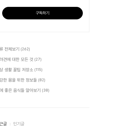
구독하기
류 전체보기
(262)
려견에 대한 모든 것
(27)
상 생활 꿀팁 저장소
(115)
강한 몸을 위한 정보들
(82)
에 좋은 음식들 알아보기
(38)
근글
인기글