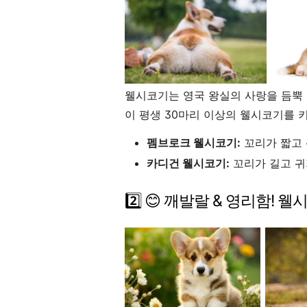
웰시코기는 영국 왕실의 사랑을 듬뿍 
이 평생 30마리 이상의 웰시코기를 키
펨브로크 웰시코기:
꼬리가 짧고 
카디건 웰시코기:
꼬리가 길고 귀
2️⃣ 😊 깨발랄 & 영리함! 