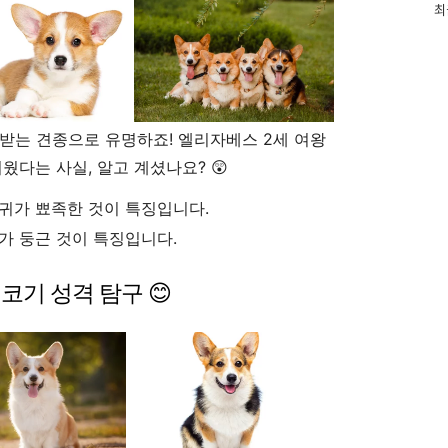
인
최
기
글
받는 견종으로 유명하죠! 엘리자베스 2세 여왕
웠다는 사실, 알고 계셨나요? 😲
귀가 뾰족한 것이 특징입니다.
가 둥근 것이 특징입니다.
웰시코기 성격 탐구 😊