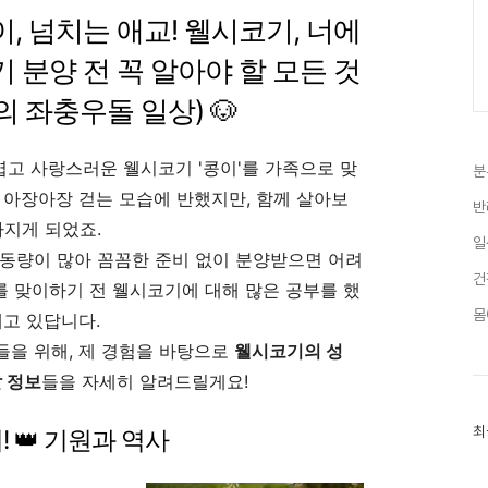
이, 넘치는 애교! 웰시코기, 너에
기 분양 전 꼭 알아야 할 모든 것
와의 좌충우돌 일상) 🐶
엽고 사랑스러운 웰시코기 '콩이'를 가족으로 맞
분
로 아장아장 걷는 모습에 반했지만, 함께 살아보
반
빠지게 되었죠.
일
활동량이 많아 꼼꼼한 준비 없이 분양받으면 어려
건
이를 맞이하기 전 웰시코기에 대해 많은 공부를 했
몸
내고 있답니다.
들을 위해, 제 경험을 바탕으로
웰시코기의 성
할 정보
들을 자세히 알려드릴게요!
최
최
기! 👑 기원과 역사
근
글
과