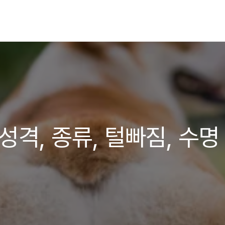
성격, 종류, 털빠짐, 수명