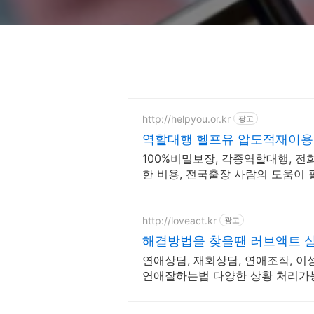
http://helpyou.or.kr
광고
역할대행 헬프유 압도적재이용 
문업체
100%비밀보장, 각종역할대행, 전
한 비용, 전국출장 사람의 도움이
하세요. 어떤 상황이던 해결이 가
http://loveact.kr
광고
해결방법을 찾을땐 러브액트 실
체
연애상담, 재회상담, 연애조작, 이
연애잘하는법 다양한 상황 처리가
되는 상담, 일단 문의부탁드립니다