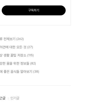
구독하기
류 전체보기
(262)
려견에 대한 모든 것
(27)
상 생활 꿀팁 저장소
(115)
강한 몸을 위한 정보들
(82)
에 좋은 음식들 알아보기
(38)
근글
인기글