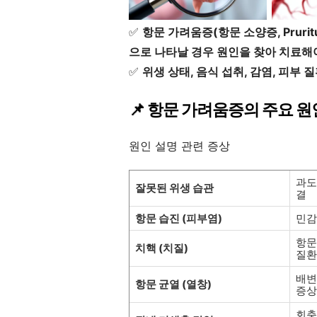
✅
항문 가려움증(항문 소양증, Pruri
으로 나타날 경우 원인을 찾아 치료해
✅
위생 상태, 음식 섭취, 감염, 피부 
📌 항문 가려움증의 주요 원
원인 설명 관련 증상
과도
잘못된 위생 습관
결
항문 습진 (피부염)
민감
항문
치핵 (치질)
질환
배변
항문 균열 (열창)
증상
회충