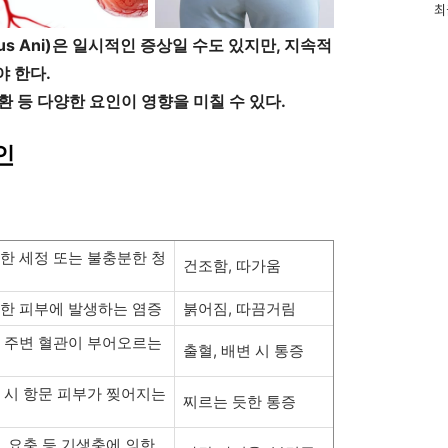
인
최
기
글
tus Ani)은 일시적인 증상일 수도 있지만, 지속적
야 한다.
질환 등 다양한 요인이 영향을 미칠 수 있다.
인
한 세정 또는 불충분한 청
건조함, 따가움
한 피부에 발생하는 염증
붉어짐, 따끔거림
 주변 혈관이 부어오르는
출혈, 배변 시 통증
 시 항문 피부가 찢어지는
찌르는 듯한 통증
, 요충 등 기생충에 의한