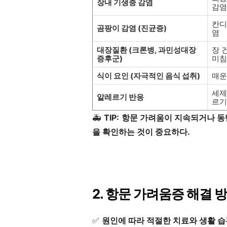
장내 기생충 감염
감염
칸디
곰팡이 감염 (진균증)
염
대장질환 (크론병, 과민성대장
장 
증후군)
미침
식이 요인 (자극적인 음식 섭취)
매운
세제
알레르기 반응
르기
🚑
TIP:
항문 가려움이 지속되거나 동
을 확인하는 것이 중요하다.
2. 항문 가려움증 해결 
✅
원인에 따라 적절한 치료와 생활 습