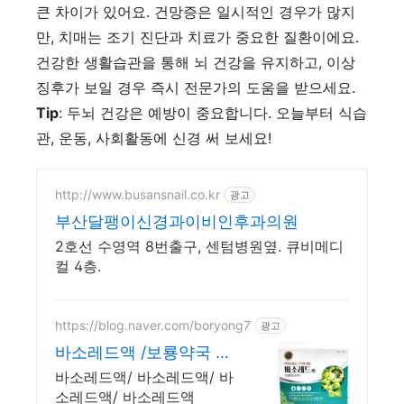
큰 차이가 있어요. 건망증은 일시적인 경우가 많지
만, 치매는 조기 진단과 치료가 중요한 질환이에요.
건강한 생활습관을 통해 뇌 건강을 유지하고, 이상
징후가 보일 경우 즉시 전문가의 도움을 받으세요.
Tip
: 두뇌 건강은 예방이 중요합니다. 오늘부터 식습
관, 운동, 사회활동에 신경 써 보세요!
http://www.busansnail.co.kr
광고
부산달팽이신경과이비인후과의원
2호선 수영역 8번출구, 센텀병원옆. 큐비메디
컬 4층.
https://blog.naver.com/boryong7
광고
바소레드액 /보룡약국 대
형약국/태릉입구,육사 근
바소레드액/ 바소레드액/ 바
처
소레드액/ 바소레드액