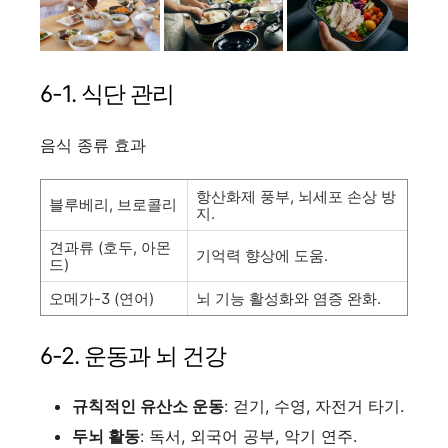
6-1. 식단 관리
음식 종류 효과
항산화제 풍부, 뇌세포 손상 방
블루베리, 브로콜리
지.
견과류 (호두, 아몬
기억력 향상에 도움.
드)
오메가-3 (연어)
뇌 기능 활성화와 염증 완화.
6-2. 운동과 뇌 건강
규칙적인 유산소 운동
: 걷기, 수영, 자전거 타기.
두뇌 활동
: 독서, 외국어 공부, 악기 연주.