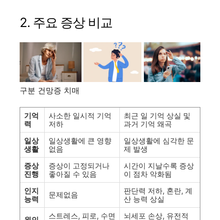
2. 주요 증상 비교
구분 건망증 치매
기억
사소한 일시적 기억
최근 일 기억 상실 및
력
저하
과거 기억 왜곡
일상
일상생활에 큰 영향
일상생활에 심각한 문
생활
없음
제 발생
증상
증상이 고정되거나
시간이 지날수록 증상
진행
좋아질 수 있음
이 점차 악화됨
인지
판단력 저하, 혼란, 계
문제없음
능력
산 능력 상실
스트레스, 피로, 수면
뇌세포 손상, 유전적
원인