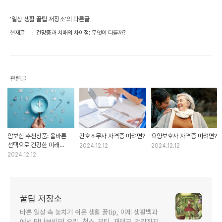
'일상 생활 꿀팁 저장소'의 다른글
현재글
건망증과 치매의 차이점: 무엇이 다를까?
관련글
암보험 추천상품: 올바른
간호조무사 자격증 따려면?
요양보호사 자격증 따려면?
선택으로 건강한 미래
2024.12.12
2024.12.12
준비하기
2024.12.12
꿀팁 저장소
바쁜 일상 속 놓치기 쉬운 생활 꿀tip, 이제 생활백과
에서 만나보세요! 요리, 청소, 뷰티, 재테크, 건강까지