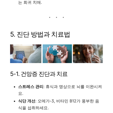
는 희귀 치매.
5. 진단 방법과 치료법
5-1. 건망증 진단과 치료
스트레스 관리
: 휴식과 명상으로 뇌를 이완시켜
요.
식단 개선
: 오메가-3, 비타민 B12가 풍부한 음
식을 섭취하세요.